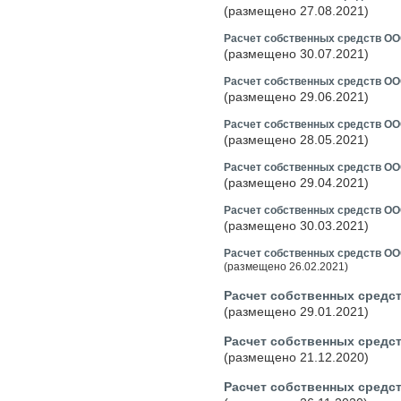
(размещено 27.08.2021)
Расчет собственных средств ОО
(размещено 30.07.2021)
Расчет собственных средств ОО
(размещено 29.06.2021)
Расчет собственных средств ОО
(размещено 28.05.2021)
Расчет собственных средств ОО
(размещено 29.04.2021)
Расчет собственных средств ОО
(размещено 30.03.2021)
Расчет собственных средств ОО
(размещено 26.02.2021)
Расчет собственных средс
(размещено 29.01.2021)
Расчет собственных средс
(размещено 21.12.2020)
Расчет собственных средс