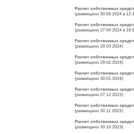
Расчет собственных средст
(размещено 30.05.2024 в 12:
Расчет собственных средст
(размещено 27.04.2024 в 16:
Расчет собственных средст
(размещено 29.03.2024)
Расчет собственных средст
(размещено 29.02.2024)
Расчет собственных средст
(размещено 30.01.2024)
Расчет собственных средст
(размещено 27.12.2023)
Расчет собственных средст
(размещено 30.11.2023)
Расчет собственных средст
(размещено 30.10.2023)