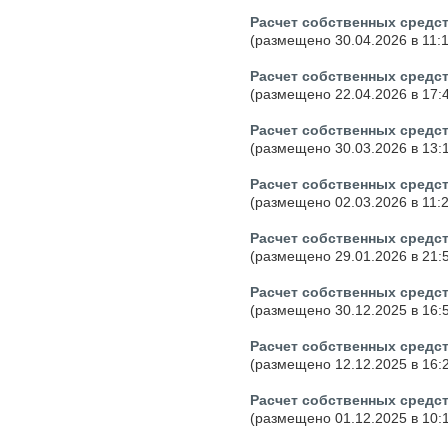
Расчет собственных средст
(размещено 30.04.2026 в 11:1
Расчет собственных средст
(размещено 22.04.2026 в 17:
Расчет собственных средст
(размещено 30.03.2026 в 13:
Расчет собственных средст
(размещено 02.03.2026 в 11:2
Расчет собственных средст
(размещено 29.01.2026 в 21:
Расчет собственных средст
(размещено 30.12.2025 в 16:
Расчет собственных средст
(размещено 12.12.2025 в 16:
Расчет собственных средст
(размещено 01.12.2025 в 10: